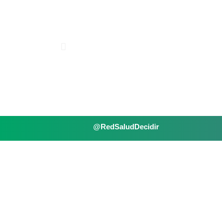
@RedSaludDecidir