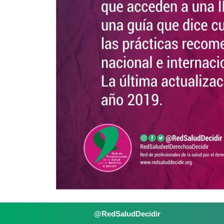
@RedSaludDecidir