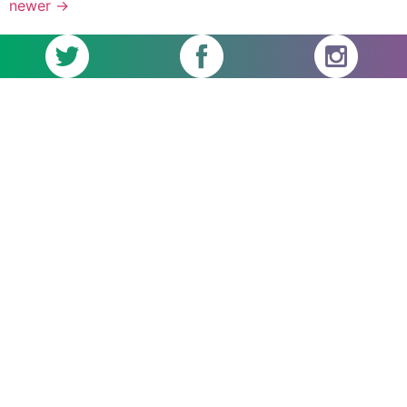
newer
→