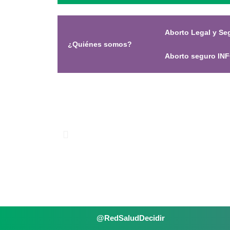
Aborto Legal y S
¿Quiénes somos?
Aborto seguro IN
@RedSaludDecidir